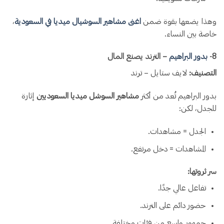
وهذا يضعها بقوة ضمن
اغنى مشاهير السوشيال ميديا في السعودية
،
خاصة بين النساء.
8️-
بدور البراهيم
– الترند يصنع المال
التصنيف:
لايف ستايل – ترند
بدور البراهيم تُعد من أكثر
مشاهير السوشل ميديا السعوديين
إثارة
للجدل، لكن:
الجدل = مشاهدات.
المشاهدات = دخل مرتفع.
سر ثروتها:
تفاعل عالي جدًا.
حضور دائم على الترند.
جمهور واسع من فئات مختلفة.