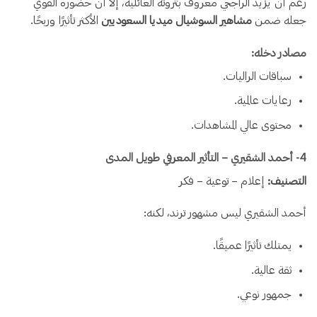
رغم أن يزيد الراجحي معروف بثروته العائلية، إلا أن حضوره القوي
جعله ضمن
مشاهير السوشيال ميديا السعوديين
الأكثر تأثيرًا وربحًا.
مصادر دخله:
سباقات الراليات.
رعايات عالمية.
محتوى عالي المشاهدات.
4️- أحمد الشقيري – التأثير المعرفي طويل المدى
التصنيف:
إعلام – توعية – فكر
أحمد الشقيري ليس مشهور ترند، لكنه:
يمتلك تأثيرًا عميقًا.
ثقة عالية.
جمهور نوعي.