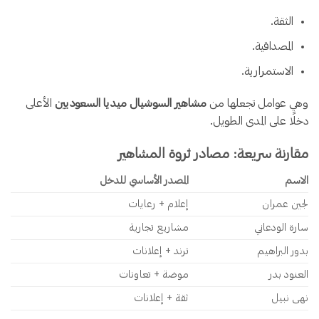
الثقة.
المصداقية.
الاستمرارية.
وهي عوامل تجعلها من
مشاهير السوشيال ميديا السعوديين
الأعلى
دخلًا على المدى الطويل.
مقارنة سريعة: مصادر ثروة المشاهير
الاسم
المصدر الأساسي للدخل
لجين عمران
إعلام + رعايات
سارة الودعاني
مشاريع تجارية
بدور البراهيم
ترند + إعلانات
العنود بدر
موضة + تعاونات
نهى نبيل
ثقة + إعلانات