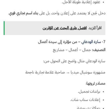
عقود إعلانية طويلة الأجل.
دخل لجين لا يعتمد على إعلان واحد، بل على
بناء اسم تجاري قوي
.
اقرأ المزيد
افضل طرق البحث عن المؤثرين
7️-
سارة الودعاني
– من مؤثرة إلى سيدة أعمال
التصنيف:
جمال – أعمال – مشاريع
سارة الودعاني مثال واضح على التحول من:
مشهورة سوشيال ميديا → صاحبة علامة تجارية ناجحة
مصادر ثروتها:
براندات تجميل.
إعلانات سناب شات.
شراكات تسويقية.