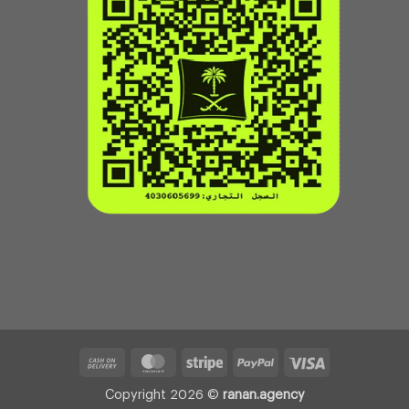
Cash
MasterCard
Stripe
PayPal
Visa
On
Copyright 2026 ©
ranan.agency
Delivery