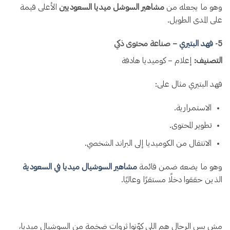
وهو ما يجعله من
مشاهير السوشل ميديا السعوديين
الأعلى قيمة
على المدى الطويل.
5️-
فهد البتيري
– صناعة محتوى ذكي
التصنيف:
إعلام – كوميديا هادفة
فهد البتيري مثال على:
الاستمرارية.
تطوير المحتوى.
الانتقال من الكوميديا إلى البراند الشخصي.
وهو ما يضعه ضمن قائمة
مشاهير السوشيال ميديا في السعودية
الذين حققوا دخلًا مستقرًا وعاليًا.
مش بس الرجال هم اللي كوّنوا ثروات ضخمة من السوشيال ميديا،