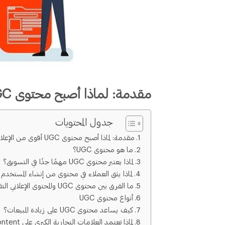
مقدمة: لماذا أصبح محتوى UGC أقوى من الإعلانات التقليدية؟
جدول المحتويات
مقدمة: لماذا أصبح محتوى UGC أقوى من الإعلانات التقليدية؟
ما هو محتوى UGC؟
لماذا يعتبر محتوى UGC مهمًا جدًا في التسويق؟
لماذا يثق العملاء في محتوى من إنشاء المستخدم أ
ما الفرق بين محتوى UGC والمحتوى الإعلاني التقليدي؟
أنواع محتوى UGC
كيف يساعد محتوى UGC على زيادة المبيعات؟
لماذا تعتمد العلامات التجارية الكبرى على user generated content؟