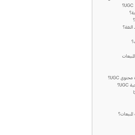
؟
الثقة؟
توى UGC؟
UGC؟
لمبيعات؟