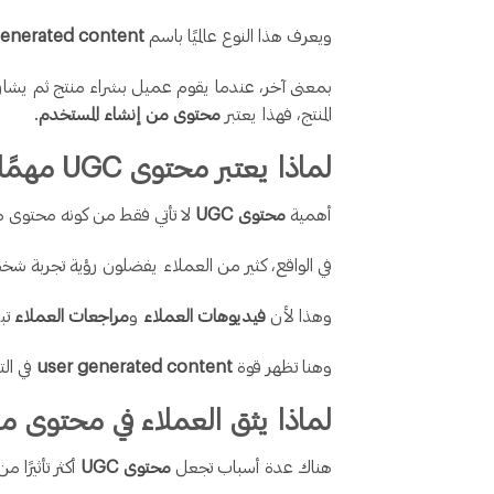
ويعرف هذا النوع عالميًا باسم
generated content
بمعنى آخر، عندما يقوم عميل بشراء منتج ثم يشارك 
المنتج، فهذا يعتبر
محتوى من إنشاء المستخدم
.
لماذا يعتبر محتوى UGC مهمًا جدًا في التسويق؟
أهمية
محتوى UGC
لا تأتي فقط من كونه محتوى مج
في الواقع، كثير من العملاء يفضلون رؤية تجربة ش
وهذا لأن
فيديوهات العملاء
و
مراجعات العملاء
تبد
وهنا تظهر قوة
user generated content
في الت
لماذا يثق العملاء في محتوى م
هناك عدة أسباب تجعل
محتوى UGC
أكثر تأثيرًا م