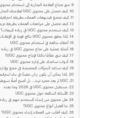
متى تحتاج العلامة التجارية إلى استخدام محتوى UGC؟
كيف تحصل على محتوى UGC لعلامتك التجارية؟
كيف تجمع فيديوهات العملاء بطريقة احترافية
كيف تحصل على مراجعات العملاء بطريقة تزيد 
كيف تستخدم محتوى UGC في زيادة المبيعات؟
لماذا يحقق محتوى UGC نتائج قوية في الإعلانات؟
أخطاء شائعة في استخدام محتوى UGC
أمثلة عملية على نجاح محتوى UGC في زيادة المبيعات
كيف تبني نظامًا دائمًا لإنتاج محتوى UGC؟
أدوات تساعدك على إدارة محتوى UGC
كيف تساعد الشركات المتخصصة في جمع وإدارة مح
لماذا يمكن أن يكون رنان مفيدًا في بناء استراتيجية 
UGC لم يعد مجرد ترند… بل أصبح أصلًا تسويقيًا
مستقبل محتوى UGC في 2026 وما بعده
الأسئلة الشائعة حول محتوى UGC
هل محتوى من إنشاء المستخدم مهم في زيادة ا
ما أفضل أنواع محتوى UGC؟
كيف أطلب من العملاء إنشاء محتوى UGC؟