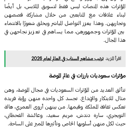
المؤثرات هذه المنصات ليس فقط لتسويق الملابس، بل أيضًا
لبناء علاقات مع المتابعين من خلال مشاركة قصصهن
وتجاربهن. وهذا يعزز التواصل المباشر ويخلق شعورًا بالانتماء
بين المؤثرات وجمهورهن، مما يساهم في تعزيز نجاحهن في
هذا المجال.
اقرأ المزيد
ترتيب مشاهير السناب في العالم لعام 2026
مؤثرات سعوديات بارزات في عالم الموضة
تتألق العديد من المؤثرات السعوديات في مجال الموضة، وهن
مثال للابتكار والإبداع. تجسد كل واحدة منهن رؤية فريدة
تعكس ثقافة المملكة وقيمها. من بينهن أروى العمري، هالة
التويجري، سارة دندش، مريم سعيد، وعائشة القحطاني،
حيث لكل منهن أسلوبها الخاص وتأثيرها المميز على الساحة.