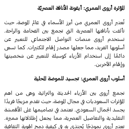
المؤثرة أروى العمري: أيقونة الأناقة العصريّة
تُعتبر أروى العمري من أبرز الأسماء في عالم الموضة، حيث
تألقت بأناقتها العصرية التي تجمع بين الفخامة والراحة.
تستخدم أروى منصات التواصل الاجتماعي للتعبير عن
أسلوبها الفريد، مما جعلها مصدر إلهام للكثيرات. كما تسعى
دائمًا إلى استخدام الأزياء كوسيلة للتعبير عن شخصيتها
وإلهام الآخرين.
أسلوب أروى العمري: تجسيد للموضة المحلية
تجمع أروى بين الأزياء الحديثة والتراثية وهى من اهم
المؤثرات السعوديات في مجال الموضة، حيث تقدم مزيجًا فريدًا
يجسد الجمال السعودي. تعتمد في تصاميمها على الأقمشة
التقليدية والتفاصيل العصرية، مما يجعل إطلالاتها مميزة.
تعتبر أروى نموذجًا يُحتذى به في كيفية دمج الهوية الثقافية