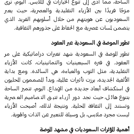
الساحة، مما أدى إلى تنوع الخيارات في الملابس. اليوم، نرى
مزجًا فريدًا بين الأزياء التقليدية والعصرية، حيث يعبر
السعوديون عن هويتهم من خلال أسلوبهم الفريد الذي
يتضمن لمسات عصرية مع الحفاظ على جذورهم الثقافية.
تطور الموضة في السعودية عبر العقود
تطور الموضة في السعودية شهد تغيرات دراماتيكية على مر
العقود. في فترة السبعينيات والثمانينيات، كانت الأزياء
التقليدية، مثل الثوب والعباءة، هي السائدة. ومع بداية
الألفية الجديدة، برزت تأثيرات عالمية، وبدأ المصممون المحليون
في استكشاف أبعاد جديدة من الإبداع. اليوم، تتميز الساحة
بتنوع هائل، حيث نجد دور أزياء تتبنى التصاميم العصرية
وتستند إلى الثقافة المحلية. ونتيجة لذلك، أصبحت الأزياء
ليست مجرد ملابس، بل وسيلة للتعبير عن الذات والهوية.
أهمية المؤثرات السعوديات في مشهد الموضة