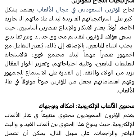
استراتيجيات النجاح للمؤثرين
نجاح
المؤثرين السعوديين في مجال الألعاب
يعتمد بشكل
كبير على استراتيجياتهم الفريدة لبناء علاماتهم التجارية
الخاصة. أولاً، يعتبر الابتكار والإبداع عنصرين أساسيين؛ حيث
يسعى هؤلاء المؤثرون لتقديم محتوى جديد وغير تقليدي
يجذب انتباه المتابعين. بالإضافة إلى ذلك، يُعتبر التفاعل مع
الجمهور عنصراً مهماً لبناء مجتمع قوي؛ فالاستجابة
لتعليقات المتابعين، وتلبية احتياجاتهم، وتعزيز الحوار الفعّال
يزيد من الولاء والثقة. إن القدرة على الاستماع للجمهور
وفهم اهتماماتهم تجعل من المؤثرين صوتاً موثوقاً في عالم
الألعاب.
محتوى الألعاب الإلكترونية: أشكاله وتوجهاته
يقدم المؤثرون السعوديون محتوى متنوعاً في عالم الألعاب
الإلكترونية، حيث يتنوع هذا المحتوى بين ألعاب الفيديو والبث
المباشر والمراجعات. على سبيل المثال، يمكن أن تشمل