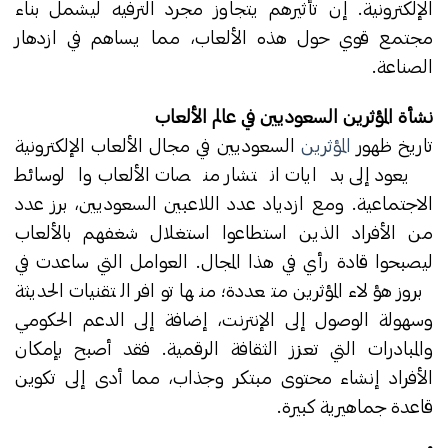
الإلكترونية. إن تأثيرهم يتجاوز مجرد الترفيه ليشمل بناء
مجتمع قوي حول هذه الألعاب، مما يساهم في ازدهار
الصناعة.
نشأة المؤثرين السعوديين في عالم الألعاب
تاريخ ظهور
المؤثرين
السعوديين في مجال الألعاب الإلكترونية
يعود إلى بدايات انتشار منصات الألعاب والوسائط
الاجتماعية. ومع ازدياد عدد اللاعبين السعوديين، برز عدد
من الأفراد الذين استطاعوا استغلال شغفهم بالألعاب
ليصبحوا قادة رأي في هذا المجال. العوامل التي ساعدت في
بروز هؤلاء المؤثرين متعددة؛ منها توافر التقنيات الحديثة
وسهولة الوصول إلى الإنترنت، إضافة إلى الدعم الحكومي
والمبادرات التي تعزز الثقافة الرقمية. فقد أصبح بإمكان
الأفراد إنشاء محتوى مبتكر وجذاب، مما أدى إلى تكوين
قاعدة جماهيرية كبيرة.