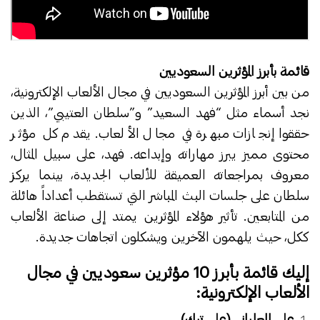
قائمة بأبرز المؤثرين السعوديين
من بين أبرز المؤثرين السعوديين في مجال الألعاب الإلكترونية،
نجد أسماء مثل “فهد السعيد” و”سلطان العتيبي”، الذين
حققوا إنجازات مبهرة في مجال الألعاب. يقدم كل مؤثر
محتوى مميز يبرز مهاراته وإبداعه. فهد، على سبيل المثال،
معروف بمراجعاته العميقة للألعاب الجديدة، بينما يركز
سلطان على جلسات البث المباشر التي تستقطب أعداداً هائلة
من المتابعين. تأثير هؤلاء المؤثرين يمتد إلى صناعة الألعاب
ككل، حيث يلهمون الآخرين ويشكلون اتجاهات جديدة.
إليك قائمة بأبرز 10 مؤثرين سعوديين في مجال
الألعاب الإلكترونية:
علي العلياني (علي تيك)