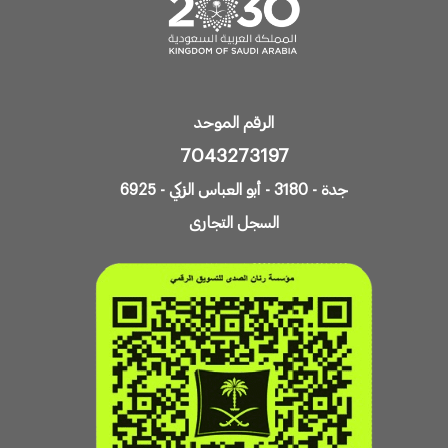
الرقم الموحد
7043273197
جدة - 3180 - أبو العباس الزكي - 6925
السجل التجارى