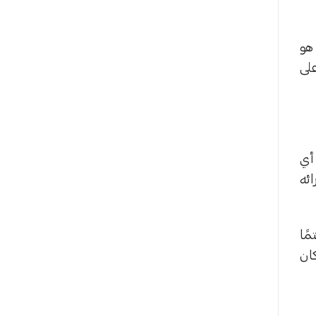
 هو
على
 أي
ئه
مًا
كان