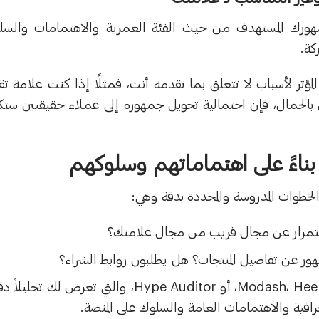
رك المستهدف من حيث الفئة العمرية والاهتمامات والسل
ركة.
مؤثر لأسباب لا تتعلق بما تقدمه أنت، فمثلًا إذا كنت علامة ت
لجمال، فإن احتمالية تحويل جمهوره إلى عملاء حقيقيين ستك
بناءً على اهتماماتهم وسلوكهم
طوات المدروسة والمحددة بدقة وهي:
باستمرار عن مجال قريب من مجال علامتك؟
هور عن تفاصيل المنتجات؟ هل يطلبون روابط الشراء؟
استخدم أدوات تحليل المؤثرين مثل Modash، Heepsy، أو Hype Auditor، والتي تعرض لك تحلي
غرافية والاهتمامات العامة والسلوك على المنصة.