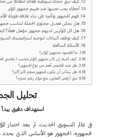
كيف تبني حملة تسويقية فعالة انطلاقًا من تحل
أخطاء يجب تجنبها عند تقييم جمهور المؤثر
فهم الجمهور وتأثيره على بناء علاقة طويلة الأمد
هل يمكن تعديل محتوى الحملة لتناسب جمهور 
هل كل المؤثرين لديهم جمهور مؤهل فعلًا؟ ك
كيف توظف البيانات لتوجيه استراتيجيتك التسويقي
الأسئلة الشائعة
ما المقصود بجمهور المؤثر؟
كيف أعرف إن كان جمهور المؤثر مناسب لـ علامتي التج
هل عدد المتابعين أهم من نوع الجمهور؟
هل يمكن أن يكون لجمهور صغير تأثير أكبر؟
متى أرفض التعاون مع مؤثر رغم تميزه؟
تحليل الجم
استهداف دقيق يبدأ م
في عالم التسويق الحديث، لم يعد اختيار ال
لجمهوره، الجمهور هو الأساس الذي يحدد م