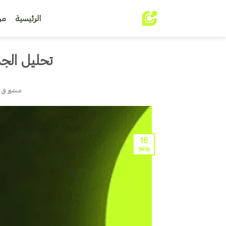
خطي
لمحتوى
الرئيسية
من
تحليل الج
منشور في
16
يونيو