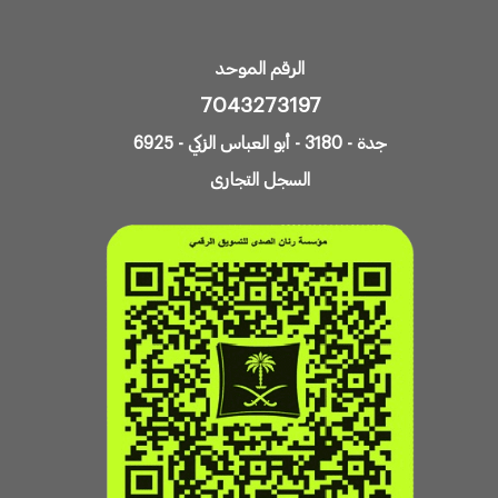
الرقم الموحد
7043273197
جدة - 3180 - أبو العباس الزكي - 6925
السجل التجارى