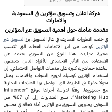
خاتمة: مستقبل التسويق عبر المؤثرين
شركة اعلان وتسويق مؤثرين فى السعودية
والامارات
مقدمة شاملة حول أهمية التسويق عبر المؤثرين
في خضم التطورات المتسارعة في عالم التسويق، برز
التسويق عبر
المؤثرين
كواحد من أبرز الاتجاهات الفعالة التي تكتسب
شعبية متزايدة. هذا النوع من التسويق يعتمد على
الاستفادة من التأثير الاجتماعي للأفراد الذين يتمتعون
بقاعدة جماهيرية كبيرة على منصات التواصل الاجتماعي. إن
استخدام المؤثرين كوسيلة لترويج المنتجات والخدمات يمثل
تحولًا جذريًا في الطريقة التي تتواصل بها العلامات التجارية
مع جمهورها. وفقًا لدراسة أجراها موقع “Influencer
Marketing Hub”، تشير التقديرات إلى أن 67% من
المسوقين يعتبرون التسويق عبر المؤثرين أداة فعالة في تحسين
الوعي بالعلامة التجارية، مما يعكس أهمية هذه