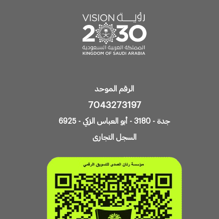
الرقم الموحد
7043273197
جدة - 3180 - أبو العباس الزكي - 6925
السجل التجارى